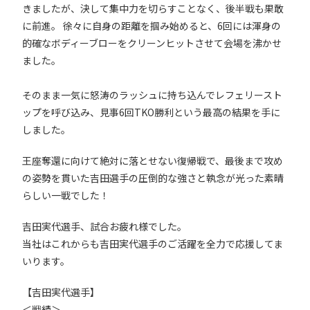
きましたが、決して集中力を切らすことなく、後半戦も果敢
に前進。 徐々に自身の距離を掴み始めると、6回には渾身の
的確なボディーブローをクリーンヒットさせて会場を沸かせ
ました。
そのまま一気に怒涛のラッシュに持ち込んでレフェリースト
ップを呼び込み、見事6回TKO勝利という最高の結果を手に
しました。
王座奪還に向けて絶対に落とせない復帰戦で、最後まで攻め
の姿勢を貫いた吉田選手の圧倒的な強さと執念が光った素晴
らしい一戦でした！
吉田実代選手、試合お疲れ様でした。
当社はこれからも吉田実代選手のご活躍を全力で応援してま
いります。
【吉田実代選手】
＜戦績＞