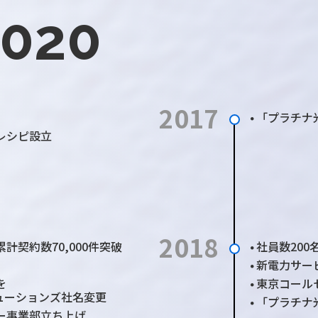
2020
2017
「プラチナ
●
レシピ設立
2018
累計契約数70,000件突破
社員数200
●
新電力サー
●
を
東京コール
●
ューションズ
社名変更
「プラチナ光
●
ー事業部立ち上げ