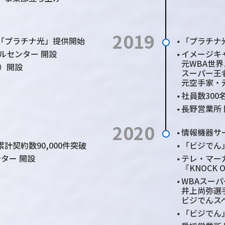
2019
「プラチナ光」
提供開始
「プラチナ光
●
ルセンター 開設
イメージキ
●
元WBA世
店）開設
スーパー王
元空手家・
社員数300
●
長野営業所
●
2020
情報機器サ
●
累計契約数90,000件突破
「ビジでん」
●
ター 開設
テレ・マーカー
●
『KNOCK O
WBAスーパ
●
井上尚弥選
ビジでんス
「ビジでん
●