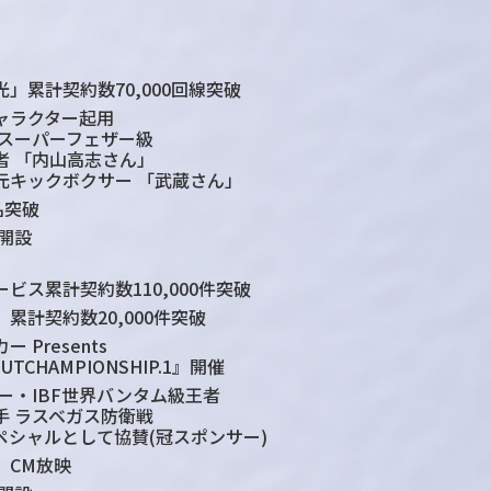
」累計契約数70,000回線突破
ャラクター起用
界スーパーフェザー級
者 「内山高志さん」
元キックボクサー
「武蔵さん」
名突破
 開設
ービス
累計契約数110,000件突破
累計契約数20,000件突破
 Presents
UTCHAMPIONSHIP.1』
開催
ー・IBF世界バンタム級王者
手 ラスベガス防衛戦
ペシャルとして協賛(冠スポンサー)
」CM放映