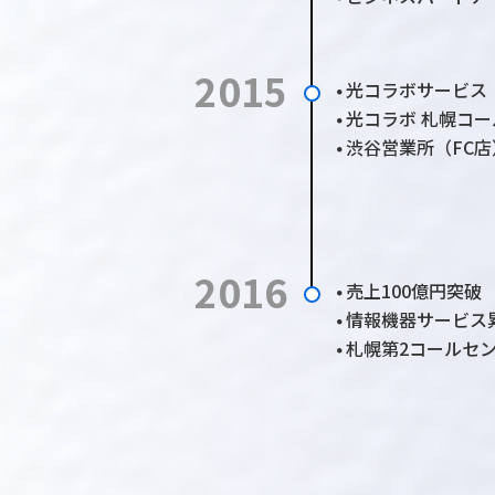
2015
光コラボサービス
●
光コラボ 札幌コー
●
渋谷営業所（FC
●
2016
売上100億円突破
●
情報機器サービス
●
札幌第2コールセン
●