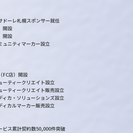
サドーレ札幌
スポンサー就任
 開設
 開設
ミュニティマーカー設立
（FC店）開設
ューティークリエイト設立
ューティークリエイト
販売設立
ディカ・ソリューションズ設立
ディカルマーカー
販売設立
ービス
累計契約数50,000件突破