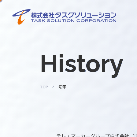
沿
革
History
TOP
沿革
テレ・マーカーグループ株式会社
（