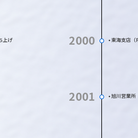
2000
ち上げ
東海支店（
●
2001
旭川営業所
●