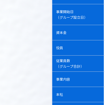
事業開始日
（グループ設立日）
資本金
役員
従業員数
（グループ合計）
事業内容
本社