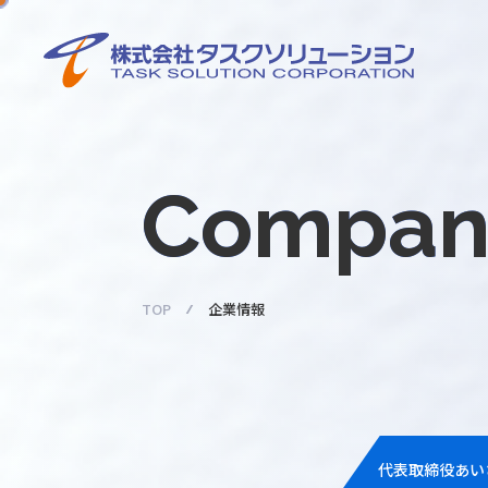
企
業
情
Compan
報
TOP
企業情報
代表取締役あい